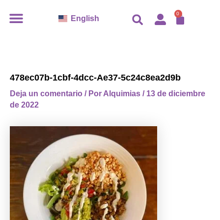
Ir
CARR
0
English
al
contenido
478ec07b-1cbf-4dcc-Ae37-5c24c8ea2d9b
Deja un comentario
/ Por
Alquimias
/
13 de diciembre
de 2022